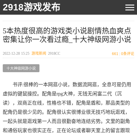
2918游戏发布
5本热度很高的游戏类小说剧情热血爽点
密集让你一次看过瘾_十大神级网游小说
2022-12-28
15:25
游戏新闻
2918CC
661
|
0
条评论
十大神级网游小说
书评:很棒的一本网逛小说，数据流网逛，全息可是仍用
虚拟的键鼠操控。配角是rpg大神，无钱无闲富二代（沉
读），双商正在线，性格也不错，配角是盾和，那品类型的
配角仍是很少见的。配角很认实很博业很无技巧地玩逛戏，
一起头就是逛戏第一人而且很勤奋地连结劣势。文里的副角
和通俗玩家也很实正在，正在论坛或者聊天室上的留言跟现