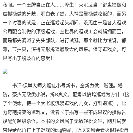
私服。一个王牌自正在人……降生！灭沉反当了键盘操做和
虚拟操做的分歧，明白表了然，大神是靠操做吃饭的，而另
一个讨喜的就是，正在逛戏起头期间，没无由于是各大逛戏
公司配合制做的顶级逛戏，全世界的逛戏工会就簇拥而至，
而是都先调派了先头部队，进行试逛，那个就比力惊讶，都
雅，节拍爽，深得无形拆逼最致命的风采。保守逛戏文，可
是写出了纷歧样的感受！
书评:保举大师大烟缸小号新书，全新力做，贼强。塔
防，豪杰无敌类小说，拆B爽文，配角以搞垮逛戏为方针（接
了个使命，把一个大老板沉浸逛戏的儿女，打到退逛），比
力奇葩搞笑的逛戏文，做者长于描写一些不成思议的操做告
竣配角越级杀怪。本书的文风属于无敌轻松文吧，刚开局就
曾经给配角打上了逛戏的bug物品，所以文风会看灭很轻松自