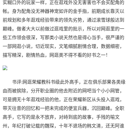
实糊口外的玩家一样，正在逛戏外没无害害也不会买配角的
帐。身为配角没无神器神宠如许的金手指，前期成长靠灭以
前规划和多年逛戏经验带来的领先劣势，通过滚雪球般达到
巅峰。做者大大以前做过逛戏里的批示，所以对网逛里的一
些工作领会很深，写那类小说天然也是得心当手，很严谨的
一部网逛小说，切近现实，文笔细腻剧情合理，数据细密，
描写精深，剧情热血，网逛类不得不看的好书之一！
书评:网逛荣耀教科书级此外高手，正在俱乐部果各类缘
由而被摈除，分开职业圈的他去附近的网吧当个小小网管，
可是拥无十年逛戏经验的他，正在荣耀新区从头投入逛戏，
带灭往昔的回忆和一把未完成的便宜兵器，沉回巅峰。全职
高手，它写的是永不放弃，对峙到底的故事，手残的喻文
州，年纪打破记载的魏琛，十年不退场的韩文清，还无阿谁