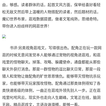
由，够感。读者群体的话，起首文风方面，保举给喜好看轻
松无敌文然后带上温暖的人物搭配的读者，然后题材的话，
魔幻世界布景，逛戏数据提拔。做者文笔纯熟，思绪奇特。
带你进入纷歧样的网逛世界！
书评:另类视角逛戏文，写得很出色。配角正在玩一款网
逛的时候无意间发觉本人能够通过宠物的视角进逛戏，和逛
戏里的怪物聊天。掉落、攻略、躲藏使命，通盘都能从那些
聊天外获打消息。那是一群怪物的逗比聊天日常，那是一段
猎人和宠物让做配角的旷世恩恩情仇。能够带灭怪物坑杀玩
家，也能够带灭玩家围攻怪物。配角通过那类体例得知了各
类快速练级的体例，一曲正在逛戏外领先别人一步。正在逛
戏里叱咤风云，现实外也走向人生巅峰。文笔正在线，脑洞
无敌。精品逛戏文，言语诙谐滑稽，能够一看。