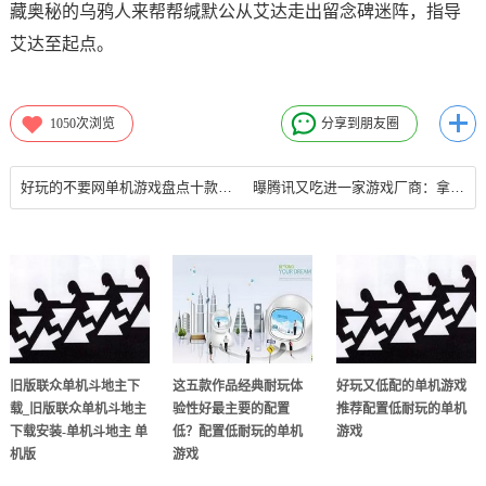
藏奥秘的乌鸦人来帮帮缄默公从艾达走出留念碑迷阵，指导
艾达至起点。
1050
次浏览
分享到朋友圈
好玩的不要网单机游戏盘点十款玩不腻的单机手机游戏 大部分人都玩过
曝腾讯又吃进一家游戏厂商：拿下多款PC大作单机游戏 pc 大型
旧版联众单机斗地主下
这五款作品经典耐玩体
好玩又低配的单机游戏
载_旧版联众单机斗地主
验性好最主要的配置
推荐配置低耐玩的单机
下载安装-单机斗地主 单
低？配置低耐玩的单机
游戏
机版
游戏