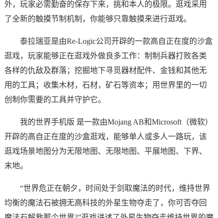
外，玩家必需勤奋的保存下来，挑和本人的极限。逛戏采用
了全新的触摸节制机制，你能够只靠触摸来进行逛戏。
泰拉瑞亚是由Re-Logic公司开辟的一款高自正在度的沙盒
逛戏，玩家能够正在逛戏外做良多工作：制制兵器打败各类
各样的仇敌及群落；挖掘地下寻觅器材配件、金钱和其他无
用的工具；收集木材，石材，矿石等资本；用世界里的一切
创制你需要的工具并守护它。
我的世界手机版 是一款由Mojang AB和Microsoft（微软）
开辟的高自正在度的沙盒逛戏，能够单人或多人一路玩，该
逛戏场景地图分为无限地图、无限地图、平展地图、下界、
末地。
“世界危正在朝夕，时间处于剑取魔法的时代，维持世界
均衡的魔法石被拥无高科技的外星生物夺走了，你可否夺回
魔法石解救那个世界?”逛戏讲述了外星生物夺走维持世界的魔