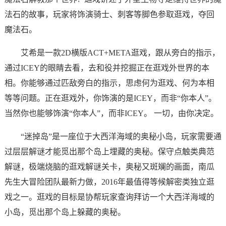
法石的故事，玩家将饰演骑士、刺客等脚色参取逛戏，夺回
魔法石。
艾希是一款2D横版ACT+META逛戏，跟从旁白的指示，
通过ICEY的眼睛去看，去和役并挖掘正在逛戏外世界的本
相。你能够通过匹敌旁白的指示，思虑何为逛戏、何为本相
等等问题。正在逛戏外，你饰演的是ICEY，而非“你本人”。
当然你也能够饰演“你本人”，而非ICEY。 一切，由你决定。
“迷掉岛”是一座位于大西洋海域的奥秘小岛，玩家需要通
过层层解谜才能觅出那个岛上埋藏的奥秘。保守点触类典范
解谜，极端烧脑的逛戏解谜关卡，奥秘又斑斓的画面，南瓜
先生大冒险团队最新力做，2016年最值得等候解密类独立逛
戏之一。逛戏的目标是协帮玩家查询拜访一个大西洋海域的
小岛，觅出那个岛上躲藏的奥秘。