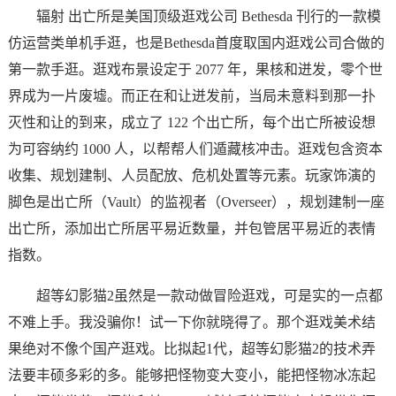
辐射 出亡所是美国顶级逛戏公司 Bethesda 刊行的一款模
仿运营类单机手逛，也是Bethesda首度取国内逛戏公司合做的
第一款手逛。逛戏布景设定于 2077 年，果核和迸发，零个世
界成为一片废墟。而正在和让迸发前，当局未意料到那一扑
灭性和让的到来，成立了 122 个出亡所，每个出亡所被设想
为可容纳约 1000 人，以帮帮人们遁藏核冲击。逛戏包含资本
收集、规划建制、人员配放、危机处置等元素。玩家饰演的
脚色是出亡所（Vault）的监视者（Overseer），规划建制一座
出亡所，添加出亡所居平易近数量，并包管居平易近的表情
指数。
超等幻影猫2虽然是一款动做冒险逛戏，可是实的一点都
不难上手。我没骗你！试一下你就晓得了。那个逛戏美术结
果绝对不像个国产逛戏。比拟起1代，超等幻影猫2的技术弄
法要丰硕多彩的多。能够把怪物变大变小，能把怪物冰冻起