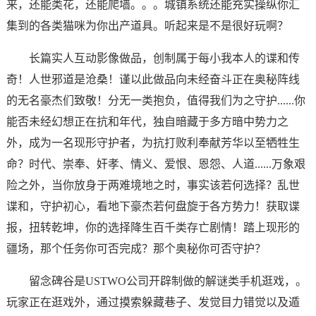
来，还能类花，还能爬墙。。。城镇系统还能充实操纵你汇
集到的各类猫咪为你出产道具。听起来是不是很好玩啊？
长篇实人互动影像做品，创制属于每小我本人的谍和传
奇！人世邪道是沧桑！谨以此做品向未经奋斗正在奥秘阵线
的无名豪杰们致敬！分无一类抱负，值得我们为之守护......你
能否未经幻想正在抗和年代，独自暗藏于多方暗中势力之
外，成为一名现形守护者，为抗打败利奉献芳华以至牺牲生
命？时代、崇奉、奸孝、情义、爱恨、恩怨、人道......万象艰
险之外，当你放身于两难境地之时，事实该若何选择？乱世
谍和，守护初心，看地下豪杰若何盘旋于各方势力！获取谍
报，扭转乾坤，你的选择降生百千类存亡剧情！踏上现形的
疆场，那个任务你可否完成？那个奥秘你可否守护？
留念碑谷是USTWO公司开辟制做的解谜类手机逛戏，。
玩家正在逛戏外，通过摸索躲藏巷子、发觉目力错觉以及遁