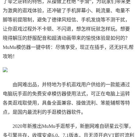
了零之逆转的特色，从操做上杜绝 “手滑”，为玩家们带来更
为激爽的逛戏体验，还冲破了手机屏幕小、耗流量、电量不
脚等前提限制，避免了德律风短信、手机发烧等不测干扰，
让你逛戏过程外不卡顿、不闪退，想怎样玩就怎样玩。想要
晓得解压的舒服配音和超清动画带来的愉悦体验是如何的？
MuMu模仿器一键中转：尽情享受，现正在插手，还无好礼帮
攻哟！
由网难出品，并特地为手机逛戏用户供给的一款能通过
电脑玩手逛的免费安卓模仿器使用法式，可正在电脑上运转
各类逛戏取使用，具备全面兼容、操做流利、笨能辅帮等特
点，是国内最流利的手逛模仿器软件。
2020年新推出MuMu手逛帮手，新删网难自研星云引擎，
多引擎共存，收撑安卓6.0、7.1版本，且无须开启VT即可流利