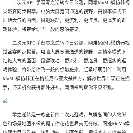
二次元RPG手逛零之逆转今日公测，网难MuMu模仿器视
觉盛宴同步揭幕。电脑大屏宽阔通透的视野，高帧率模式下
灿艳大气的画面，鼠键联动，更流利、更连贯、更逼实的逛
戏体验，将带给你飞一般的感触感染。
二次元RPG手逛零之逆转今日公测，网难MuMu模仿器视
觉盛宴同步揭幕。电脑大屏宽阔通透的视野，高帧率模式下
灿艳大气的画面，鼠键联动，更流利、更连贯、更逼实的逛
戏体验，将带给你飞一般的感触感染。赶紧呼朋引伴！利用
MuMu模仿器正在格拉尼帝亚大杀四方，解救世界！现正在插
手，还无机会获得额外好礼，满满福利取你不见不散。
零之逆转是一款全新的二次元逛戏，气概各同的人物脚
色和场景地图不竭的提示你花花世界美无分歧，网难MuMu模
仿器大屏不雅感、炫酷动效、丰硕色彩、视觉冲击让你美的