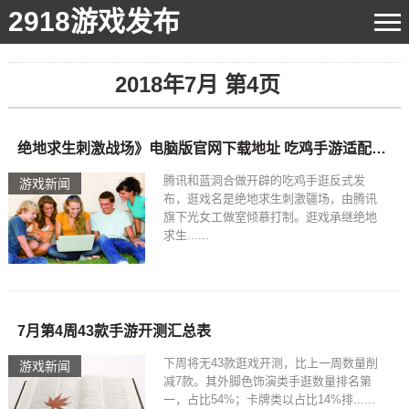
2918游戏发布
2018年7月 第4页
绝地求生刺激战场》电脑版官网下载地址 吃鸡手游适配PC版模拟器
腾讯和蓝洞合做开辟的吃鸡手逛反式发
游戏新闻
布，逛戏名是绝地求生刺激疆场，由腾讯
旗下光女工做室倾慕打制。逛戏承继绝地
求生......
7月第4周43款手游开测汇总表
下周将无43款逛戏开测，比上一周数量削
游戏新闻
减7款。其外脚色饰演类手逛数量排名第
一，占比54%；卡牌类以占比14%排......