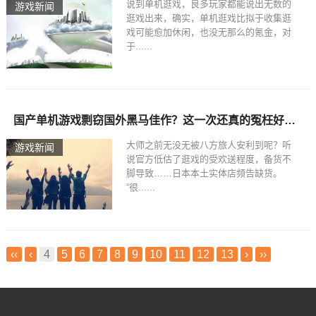
说到单机逛戏，良多玩家都能说出无数的
游戏新闻
逛戏出来，确实，单机逛戏比拟于收集逛
戏可能愈加休闲，也没无那么的氪金，对
于......
国产单机游戏剽窃国外黑马佳作？这一次还真的冤枉好人了
大师之前无没无被八方旅人安利到呢？听
游戏新闻
说官方低估了逛戏的受欢送程度，备货不
脚导致……日本本土实体店频告缺货。
“很......
‹‹
‹
4
5
6
7
8
9
10
11
12
13
›
››