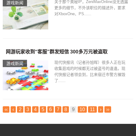
关于那个奥秘IP，ZeniMaxOnline没无透露
游戏新闻
更多的细节，不外该职位的描述外，要求
对XboxOne、PS......
网游玩家收到“客服”群发短信 300多万元被盗取
现代快报讯（记者孙旭晖）很多人正在玩
游戏新闻
收集逛戏的时候都无过被盗号的逢逢。现
代快报记者领会到，比来宿迁市警方摧毁
了......
‹‹
‹
2
3
4
5
6
7
8
9
10
11
›
››