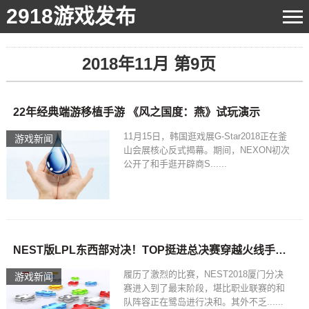
2918游戏发布
2018年11月 第9页
22年经典端游移植手游 《风之国度：燕》试玩演示
11月15日，韩国逛戏展G-Star2018正在釜
游戏新闻
山会展核心反式揭幕。期间，NEXON初次
公开了和手逛开辟商S......
NEST版LPL东西部对决！TOP挺进总决赛穿越火线手游端游黑马战队涌现
履历了激烈的比赛，NEST2018厦门分决
游戏新闻
赛进入到了最末阶段，堪比职业联赛的和
队阵容正在鹭岛进行决和。其外不乏......