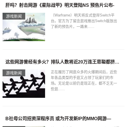
肝吗？射击网游《星际战甲》明天登陆NS 预告片公布-
（Warframe）明天将反式登岸Switch平
游戏新闻
台。官方为了留念逛戏推出Switch版放出
了新的预告片，一路来......
这些网游曾经有多火？排队人数将近20万连王思聪都挤不进服务器，
正在履历了网逛众多的火爆期间后，近些
游戏新闻
年各品类型的手逛又占领了玩家们的市
场。无论是以前仍是现正在，都不乏无一
些逛......
B社母公司招资深程序员 或为开发新IP的MMO网游—