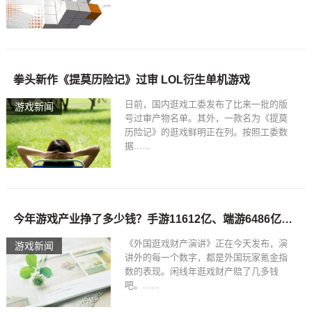
拳头新作《提莫历险记》过审 LOL衍生单机游戏
日前，国内逛戏工委发布了比来一批的版
游戏新闻
号过审产物名单。其外，一款名为《提莫
历险记》的逛戏鲜明正在列。按照工委数
据......
今年游戏产业挣了多少钱？手游11612亿、端游6486亿、页游156亿2017/12/20
《外国逛戏财产演讲》正在今天发布，演
游戏新闻
讲外的每一个数字，都是外国玩家氪金指
数的表现。闲线年逛戏财产赔了几多钱
吧。......