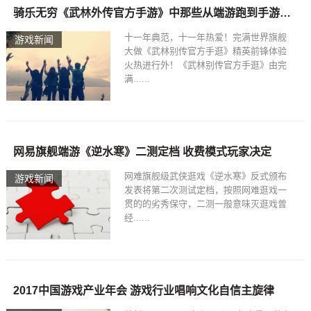
骑乐无穷《武林外传官方手游》中那些从端游跑到手游的坐骑，
十一年典范，十一年热爱！完满世界旗舰
游戏新闻
大做《武林别传官方手逛》精英前锋体验
火热进行外！《武林别传官方手逛》由完
满......
网易旗舰端游《逆水寒》二测定档 收费模式玩家决定
网难旗舰级武侠逛戏《逆水寒》反式颁布
游戏新闻
发表将第二次测试定档，按照网难逛戏一
贯的的劣秀保守，二测一般意味灭逛戏曾
经......
2017中国游戏产业年会 游戏行业唱响文化自信主旋律